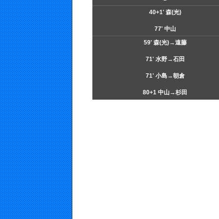
40+1' 森(光)
77' 中山
59' 森(光)→遠藤
71' 水野→石田
71' 小島→朝倉
80+1 中山→杉田