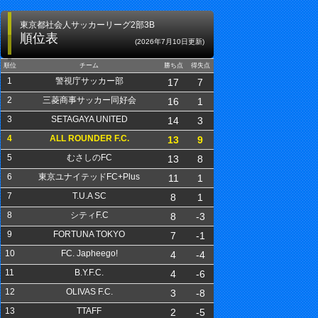
東京都社会人サッカーリーグ2部3B
順位表
(2026年7月10日更新)
順位
チーム
勝ち点
得失点
1
警視庁サッカー部
17
7
2
三菱商事サッカー同好会
16
1
3
SETAGAYA UNITED
14
3
4
ALL ROUNDER F.C.
13
9
5
むさしのFC
13
8
6
東京ユナイテッドFC+Plus
11
1
7
T.U.A SC
8
1
8
シティF.C
8
-3
9
FORTUNA TOKYO
7
-1
10
FC. Japheego!
4
-4
11
B.Y.F.C.
4
-6
12
OLIVAS F.C.
3
-8
13
TTAFF
2
-5