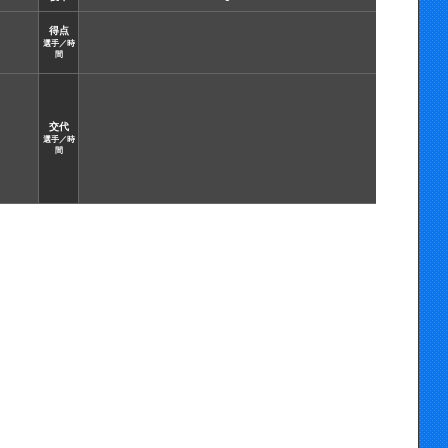
得点
選手／時
間
交代
選手／時
間