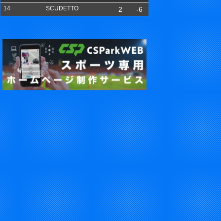
14
SCUDETTO
2
-6