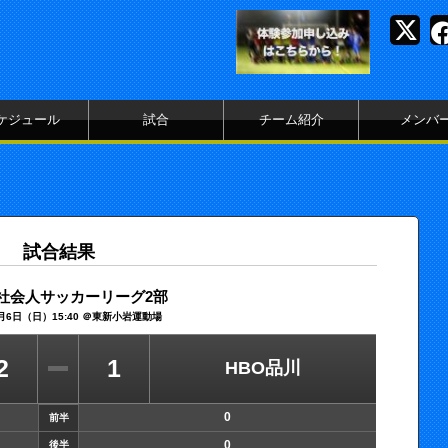
ケジュール
試合
チーム紹介
メンバ
試合結果
社会人サッカーリーグ2部
4月6日（日）15:40 ＠東新小岩運動場
2
1
HBO品川
0
前半
0
後半