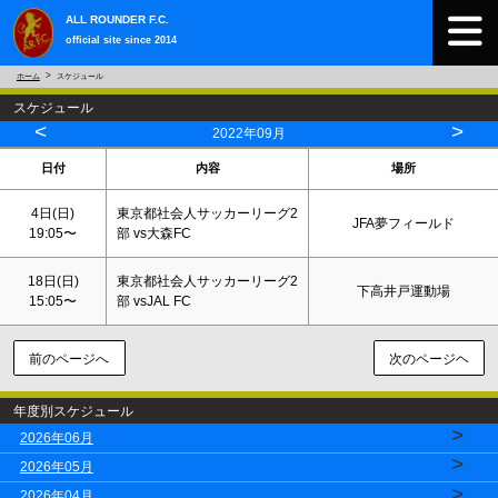
ALL ROUNDER F.C.
official site since 2014
ホーム
スケジュール
スケジュール
<
>
2022年09月
日付
内容
場所
4日(
日
)
東京都社会人サッカーリーグ2
JFA夢フィールド
19:05〜
部 vs大森FC
18日(
日
)
東京都社会人サッカーリーグ2
下高井戸運動場
15:05〜
部 vsJAL FC
前のページへ
次のページヘ
年度別スケジュール
>
2026年06月
>
2026年05月
>
2026年04月