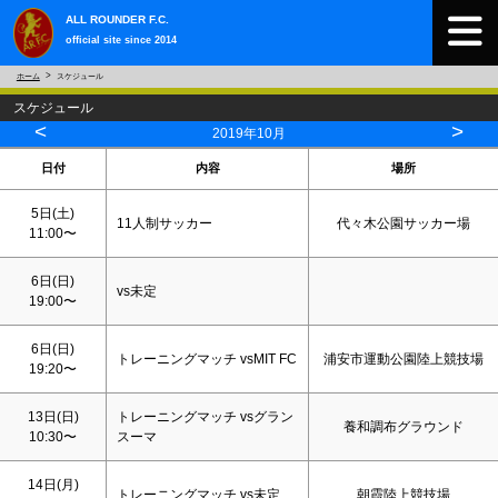
ALL ROUNDER F.C.
official site since 2014
ホーム
スケジュール
スケジュール
<
>
2019年10月
日付
内容
場所
5日(
土
)
11人制サッカー
代々木公園サッカー場
11:00〜
6日(
日
)
vs未定
19:00〜
6日(
日
)
トレーニングマッチ vsMIT FC
浦安市運動公園陸上競技場
19:20〜
13日(
日
)
トレーニングマッチ vsグラン
養和調布グラウンド
10:30〜
スーマ
14日(月)
トレーニングマッチ vs未定
朝霞陸上競技場