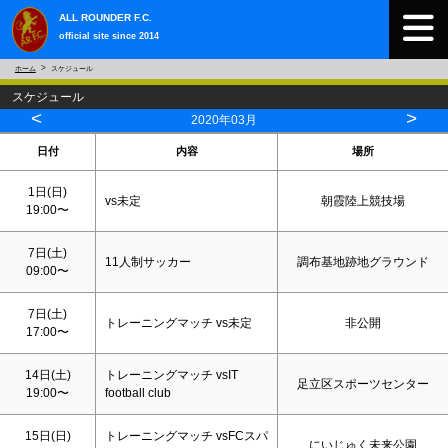
ALL ROUNDER F.C.
official site since 2014
ホーム
スケジュール
スケジュール
<
>
2020年03月
日付
内容
場所
1日(
日
)
vs未定
朝霞陸上競技場
19:00〜
7日(
土
)
11人制サッカー
調布基地跡地グラウンド
09:00〜
7日(
土
)
トレーニングマッチ vs未定
非公開
17:00〜
14日(
土
)
トレーニングマッチ vsIT
足立区スポーツセンター
19:00〜
football club
15日(
日
)
トレーニングマッチ vsFCスパ
にいじゅく未来公園