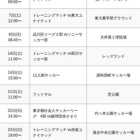
09:00〜
7日(
土
)
トレーニングマッチ vs東大ユ
東大農学部グラウンド
12:00〜
ナイテッド
8日(
日
)
品川区リーグ２部 vsソニーサ
大井第１球技場
08:45〜
ッカー部
14日(
土
)
トレーニングマッチ vs双日サ
レッズランド
11:00〜
ッカー部
14日(
土
)
11人制サッカー
調布西町サッカー場
15:00〜
21日(
土
)
フットサル
芝公園
11:00〜
22日(
日
)
東京都社会人サッカーリー
代々木公園サッカー場
14:30〜
グ 4部 vs蹴球団赤さそり
22日(
日
)
トレーニングマッチ vs赤坂ユ
落合中央公園サッカー場
19:00〜
ナイテッド