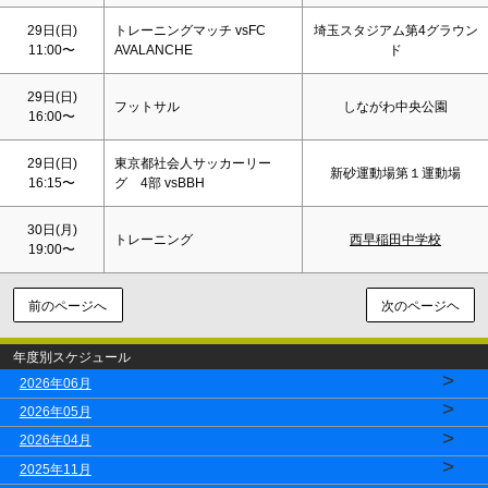
29日(
日
)
トレーニングマッチ vsFC
埼玉スタジアム第4グラウン
11:00〜
AVALANCHE
ド
29日(
日
)
フットサル
しながわ中央公園
16:00〜
29日(
日
)
東京都社会人サッカーリー
新砂運動場第１運動場
16:15〜
グ 4部 vsBBH
30日(月)
トレーニング
西早稲田中学校
19:00〜
前のページへ
次のページヘ
年度別スケジュール
>
2026年06月
>
2026年05月
>
2026年04月
>
2025年11月